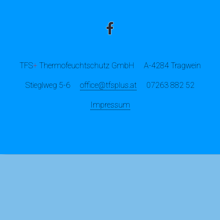
TFS
+
Thermofeuchtschutz GmbH
A-4284 Tragwein
Stieglweg 5-6
office@tfsplus.at
07263 882 52
Impressum